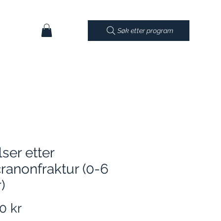
Søk etter program
ser etter
ranonfraktur (0-6
)
Pris
0 kr