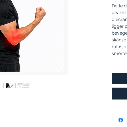
Dette d
utviklet
olecran
ligger 
bevege
skånso
rotasjo
smerte