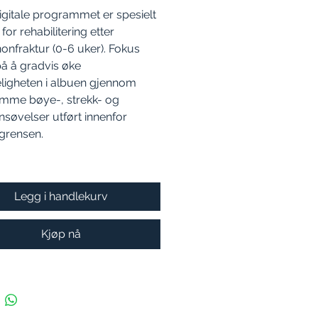
igitale programmet er spesielt
 for rehabilitering etter
onfraktur (0-6 uker). Fokus
på å gradvis øke
ligheten i albuen gjennom
mme bøye-, strekk- og
nsøvelser utført innenfor
grensen.
Legg i handlekurv
Kjøp nå