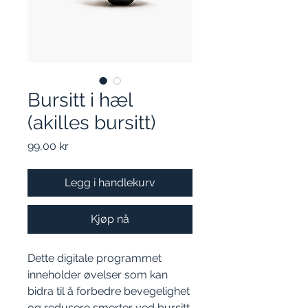
Bursitt i hæl
(akilles bursitt)
Pris
99,00 kr
Legg i handlekurv
Kjøp nå
Dette digitale programmet
inneholder øvelser som kan
bidra til å forbedre bevegelighet
og redusere smerter ved bursitt