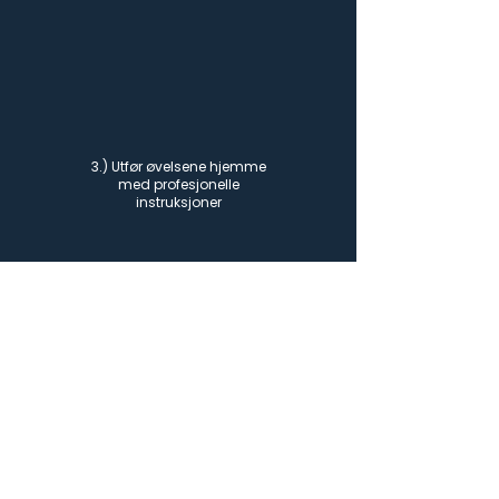
3.) Utfør øvelsene hjemme
med profesjonelle
instruksjoner
4.) Opplev fremgang med
regelmessig trening og
smertelindring