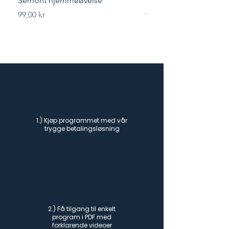
Semont hjemmeøvelse
Styrketrening for løper
Pris
Pris
99,00 kr
99,00 kr
1.) Kjøp programmet med vår
trygge betalingsløsning
2.) Få tilgang til enkelt
program i PDF med
forklarende videoer