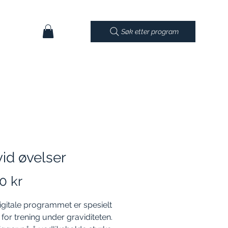
Søk etter program
id øvelser
Pris
0 kr
igitale programmet er spesielt
t for trening under graviditeten.