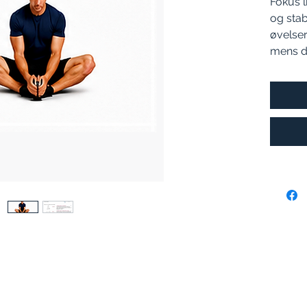
Fokus l
og stab
øvelser
mens du