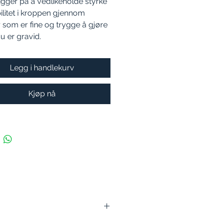
igger på å vedlikeholde styrke
ilitet i kroppen gjennom
 som er fine og trygge å gjøre
 er gravid.
Legg i handlekurv
Kjøp nå