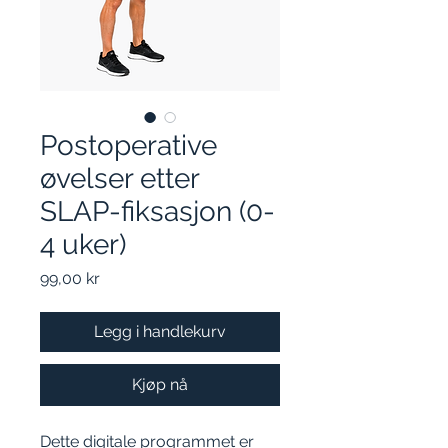
Postoperative
øvelser etter
SLAP-fiksasjon (0-
4 uker)
Pris
99,00 kr
Legg i handlekurv
Kjøp nå
Dette digitale programmet er