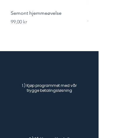
Semont hjemmeøvelse
Styrketrening for løper
Pris
Pris
99,00 kr
99,00 kr
1.) Kjøp programmet med vår
trygge betalingsløsning