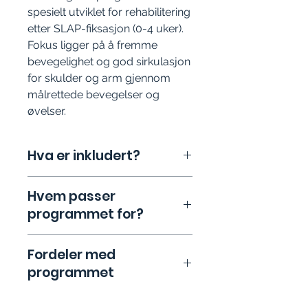
spesielt utviklet for rehabilitering
etter SLAP-fiksasjon (0-4 uker).
Fokus ligger på å fremme
bevegelighet og god sirkulasjon
for skulder og arm gjennom
målrettede bevegelser og
øvelser.
Hva er inkludert?
Instruksjonsvideoer med trinnvis
Hvem passer
veiledning:
Tydelige
programmet for?
demonstrasjoner av øvelser
skreddersydd for deg som nylig
har operert skulderen og er i den
Dette programmet er beregnet for
Fordeler med
tidlige rehabiliteringsfasen.
deg som:
programmet
Detaljert PDF-veileder:
En
Har gjennomgått en SLAP-
oversiktlig, nedlastbar guide med
fiksasjon og befinner deg i de
forklaringer og illustrasjoner for
første ukene etter inngrepet hvor
✓
Smertelindring:
Trygge og