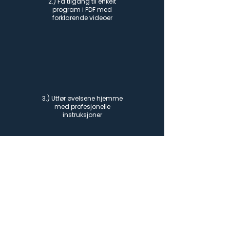
2.) Få tilgang til enkelt
program i PDF med
forklarende videoer
3.) Utfør øvelsene hjemme
med profesjonelle
instruksjoner
4.) Opplev fremgang med
regelmessig trening og
smertelindring