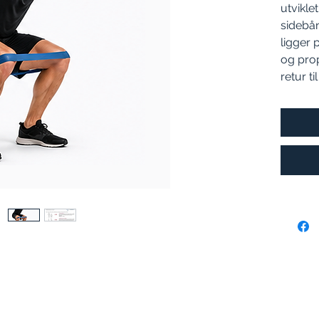
utviklet
sidebån
ligger 
og prop
retur ti