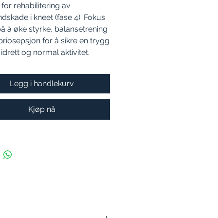
 for rehabilitering av
dskade i kneet (fase 4). Fokus
på å øke styrke, balansetrening
riosepsjon for å sikre en trygg
l idrett og normal aktivitet.
Legg i handlekurv
Kjøp nå