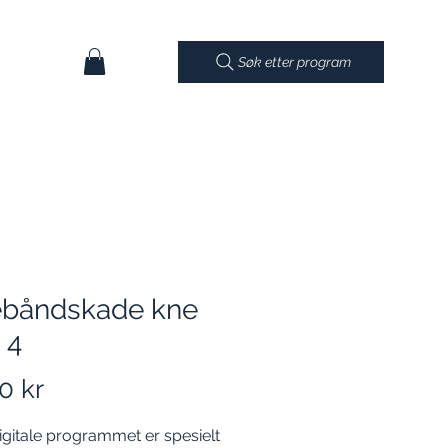
Søk etter program
ebåndskade kne
 4
Pris
0 kr
igitale programmet er spesielt