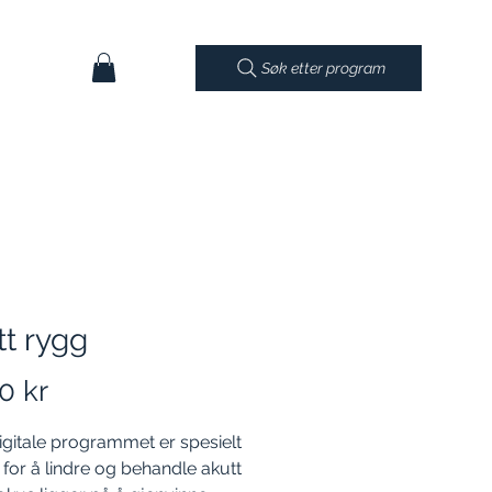
Søk etter program
t rygg
Pris
0 kr
igitale programmet er spesielt
t for å lindre og behandle akutt