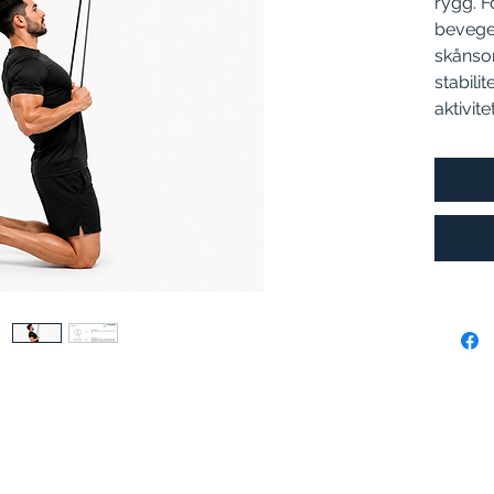
rygg. F
bevegel
skånso
stabili
aktivitet