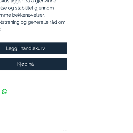
okus ligger på å gjenvinne
se og stabilitet gjennom
mme bekkenøvelser,
tetstrening og generelle råd om
.
Legg i handlekurv
Kjøp nå