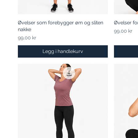
Øvelser som forebygger øm og sliten
Hurtigvisning
Øvelser f
nakke
Pris
99,00 kr
Pris
99,00 kr
Legg i handlekurv