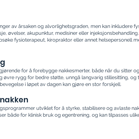
g
ger av årsaken og alvorlighetsgraden, men kan inkludere fys
je, øvelser, akupunktur, medisiner eller injeksjonsbehandlin
søke fysioterapeut, kiropraktor eller annet helsepersonell
ng
jørende for å forebygge nakkesmerter, både når du sitter og 
 øvre rygg for bedre støtte, unngå langvarig stillesitting, og 
 bevegelse i løpet av dagen kan gjøre en stor forskjell.
r nakken
ngsprogrammer utviklet for å styrke, stabilisere og avlaste na
 både for klinisk bruk og egentrening, og kan tilpasses ulik