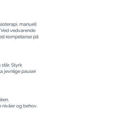
ioterapi, manuell
g. Ved vedvarende
 med kompetanse på
står. Styrk
ta jevnlige pauser
kken.
e nivåer og behov.