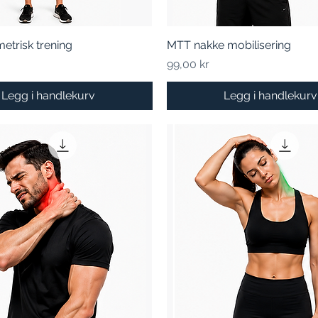
etrisk trening
Hurtigvisning
MTT nakke mobilisering
Hurtigvisning
Pris
99,00 kr
Legg i handlekurv
Legg i handlekurv