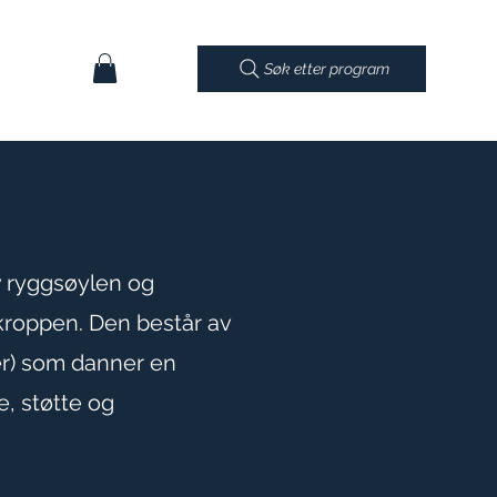
Søk etter program
v ryggsøylen og
kroppen. Den består av
ler) som danner en
e, støtte og