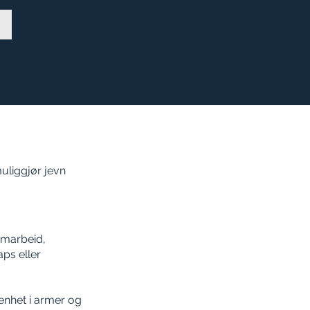
uliggjør jevn
ermarbeid,
aps eller
enhet i armer og