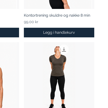
Kontortrening skuldre og nakke 8 min
Hurtigvisning
Pris
99,00 kr
Legg i handlekurv