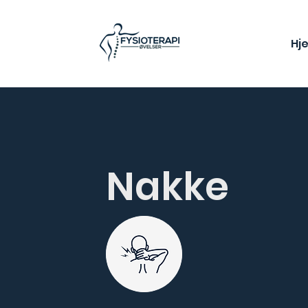
Hj
Nakke