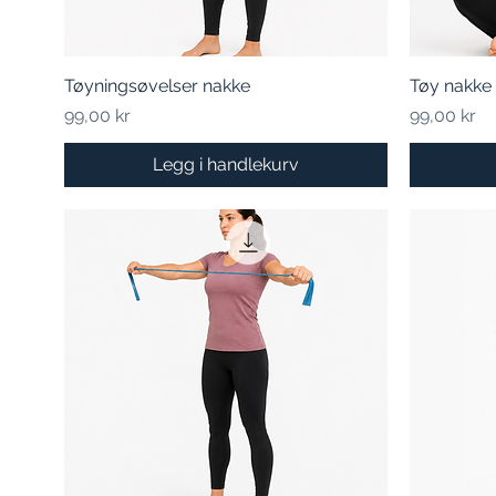
Tøyningsøvelser nakke
Hurtigvisning
Tøy nakke
Pris
Pris
99,00 kr
99,00 kr
Legg i handlekurv