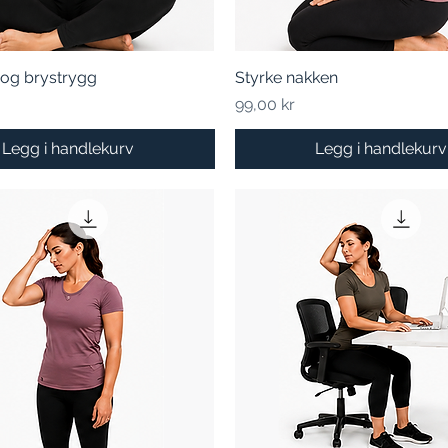
 og brystrygg
Hurtigvisning
Styrke nakken
Hurtigvisning
Pris
99,00 kr
Legg i handlekurv
Legg i handlekurv