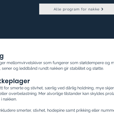
Alle program for nakke
g
gger mellomvirvelskiver som fungerer som støtdempere og m
 sener og leddbånd rundt nakken gir stabilitet og støtte.
kkeplager
tt for smerte og stivhet, særlig ved dårlig holdning, mye skj
ler overbelastning. Mer alvorlige tilstander kan skyldes prol
 i nakken.
ludere smerter, stivhet, hodepine samt prikking eller numm