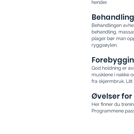
hender.
Behandlin
Behandlingen avhen
behandling, massas
plager bør man opp
ryggsøylen.
Forebyggi
God holdning er avg
musklene i nakke og
fra skjermbruk. Litt
Øvelser fo
Her finner du treni
Programmene passer