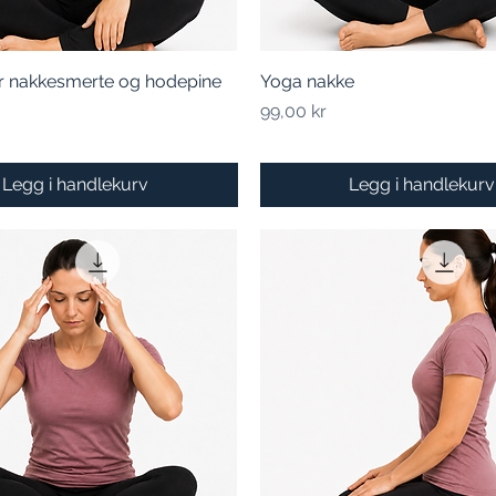
or nakkesmerte og hodepine
Hurtigvisning
Yoga nakke
Hurtigvisning
Pris
99,00 kr
Legg i handlekurv
Legg i handlekurv