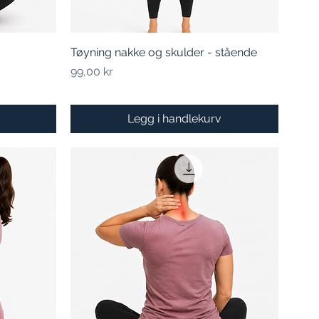
Tøyning nakke og skulder - stående
Hurtigvisning
Pris
99,00 kr
Legg i handlekurv