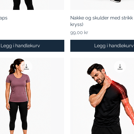
aps
Hurtigvisning
Nakke og skulder med strikk 
Hurtigvisning
kryss)
Pris
99,00 kr
Legg i handlekurv
Legg i handlekurv