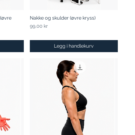
(øvre
Nakke og skulder (øvre kryss)
Hurtigvisning
Pris
99,00 kr
Legg i handlekurv