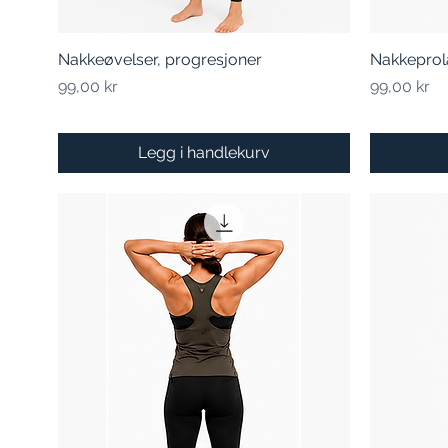
Nakkeøvelser, progresjoner
Hurtigvisning
Nakkeprol
Pris
Pris
99,00 kr
99,00 kr
Legg i handlekurv