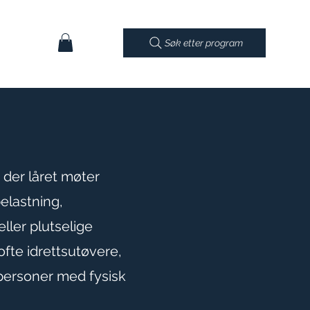
Søk etter program
 der låret møter
elastning,
ller plutselige
fte idrettsutøvere,
ersoner med fysisk