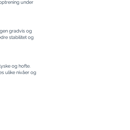
opptrening under
ngen gradvis og
re stabilitet og
lyske og hofte.
s ulike nivåer og