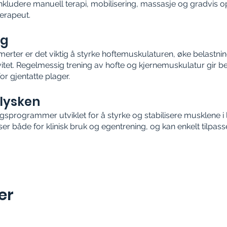
nkludere manuell terapi, mobilisering, massasje og gradvis 
terapeut.
ng
erter er det viktig å styrke hoftemuskulaturen, øke belastni
itet. Regelmessig trening av hofte og kjernemuskulatur gir bed
or gjentatte plager.
 lysken
ngsprogrammer utviklet for å styrke og stabilisere musklene i 
både for klinisk bruk og egentrening, og kan enkelt tilpasse
er