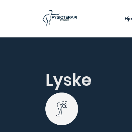
Hj
Lyske