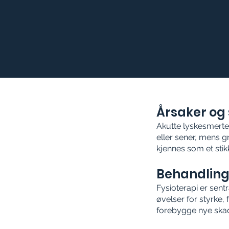
Årsaker o
Akutte lyskesmerte
eller sener, mens g
kjennes som et stikk
Behandlin
Fysioterapi er sent
øvelser for styrke, 
forebygge nye skad