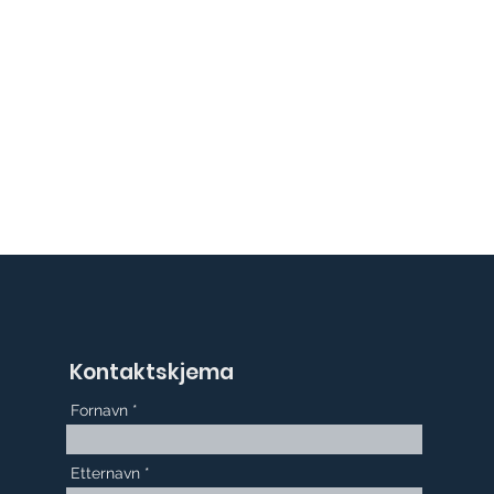
Kontaktskjema
Fornavn
Etternavn