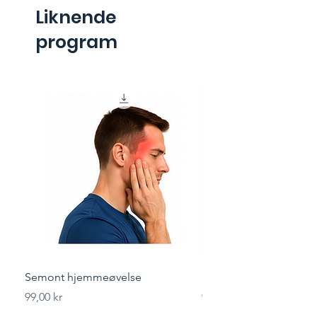
Liknende
program
Semont hjemmeøvelse
Styrketrening for løper
Pris
Pris
99,00 kr
99,00 kr