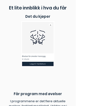
✓ Tydelige instruksjoner:
Enkle
Et lite innblikk i hva du får
instruksjonsvideoer og en PDF-
veileder gjør øvelsene lette å følge.
Det du kjøper
✓ Utviklet av eksperter:
Kvalitetssikret av fysioterapeuter.
✓ Umiddelbar tilgang:
Start
rehabiliteringen i dag, helt uten
ventetid.
Får program med øvelser
I programmene er det flere aktuelle
øvelser, forklart med tekst, i bilder og i