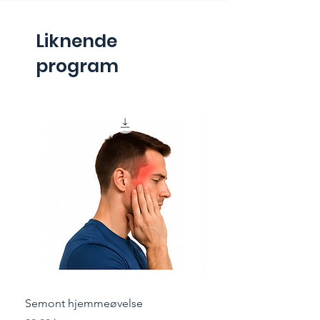
Liknende
program
Semont hjemmeøvelse
Styrketrening for løper