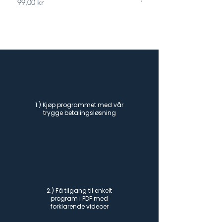
Pris
Pris
99,00 kr
99,00 kr
1.) Kjøp programmet med vår
trygge betalingsløsning
2.) Få tilgang til enkelt
program i PDF med
forklarende videoer