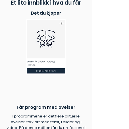
Et lite innblikk i hva du får
skade.
instruksjonsvideoer og en PDF-
veileder gjør øvelsene lette å følge.
Det du kjøper
✓ Utviklet av eksperter:
Kvalitetssikret av fysioterapeuter.
✓ Umiddelbar tilgang:
Start
rehabiliteringen i dag, helt uten
ventetid.
Får program med øvelser
I programmene er det flere aktuelle
øvelser, forklart med tekst, i bilder og i
video. På denne måten får du profesjonell