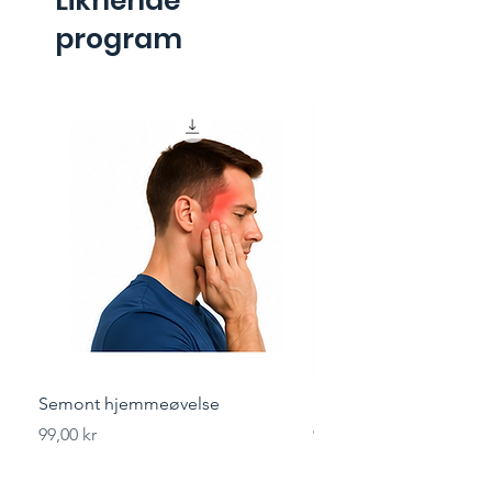
Liknende
program
Semont hjemmeøvelse
Styrketrening for løper
Pris
Pris
99,00 kr
99,00 kr