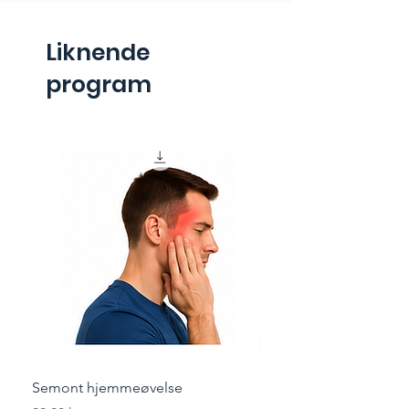
Liknende
program
Semont hjemmeøvelse
Styrketrening for løper