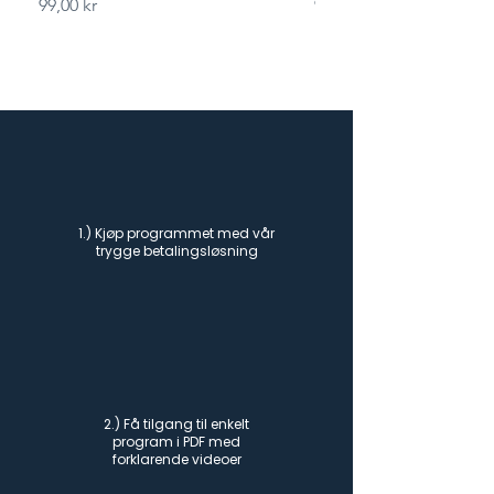
Pris
Pris
99,00 kr
99,00 kr
1.) Kjøp programmet med vår
trygge betalingsløsning
2.) Få tilgang til enkelt
program i PDF med
forklarende videoer