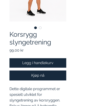
Korsrygg
slyngetrening
Pris
99,00 kr
Legg i handlekurv
Kjøp nå
Dette digitale programmet er
spesielt utviklet for
slyngetrening av korsryggen.
Fokus ligger på å behandle