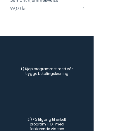
Semont hjemmeøvelse
Styrketrening for løper
Pris
Pris
99,00 kr
99,00 kr
1.) Kjøp programmet med vår
trygge betalingsløsning
2.) Få tilgang til enkelt
program i PDF med
forklarende videoer