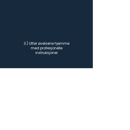
3.) Utfør øvelsene hjemme
med profesjonelle
instruksjoner
4.) Opplev fremgang med
regelmessig trening og
smertelindring