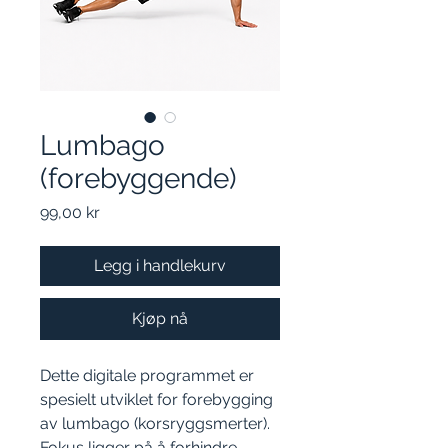
Lumbago
(forebyggende)
Pris
99,00 kr
Legg i handlekurv
Kjøp nå
Dette digitale programmet er
spesielt utviklet for forebygging
av lumbago (korsryggsmerter).
Fokus ligger på å forhindre