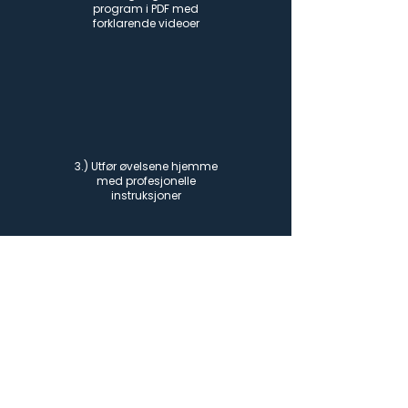
program i PDF med
forklarende videoer
3.) Utfør øvelsene hjemme
med profesjonelle
instruksjoner
4.) Opplev fremgang med
regelmessig trening og
smertelindring