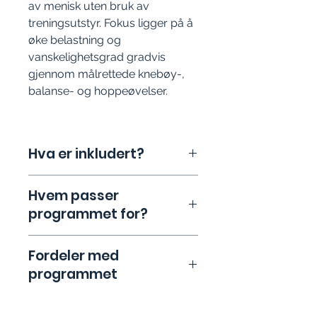
av menisk uten bruk av
treningsutstyr. Fokus ligger på å
øke belastning og
vanskelighetsgrad gradvis
gjennom målrettede knebøy-,
balanse- og hoppeøvelser.
Hva er inkludert?
Instruksjonsvideoer med trinnvis
Hvem passer
veiledning:
Tydelige
programmet for?
demonstrasjoner av øvelser
skreddersydd for deg som
ønsker å trene opp kneet etter
Dette programmet er beregnet for
Fordeler med
meniskskade.
deg som:
programmet
Detaljert PDF-veileder:
En
Har en degenerativ meniskskade
oversiktlig, nedlastbar guide med
eller meniskruptur.
forklaringer og illustrasjoner for
Ønsker å rehabilitere kneet med
✓
Smertelindring:
Trygge og
hver enkelt øvelse.
øvelser du kan utføre helt uten
skånsomme øvelser som gir lindring