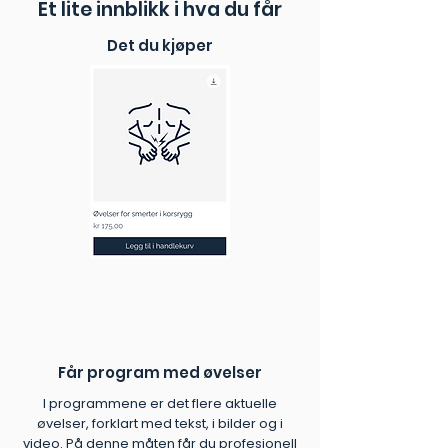
Et lite innblikk i hva du får
instruksjonsvideoer og en PDF-
veileder gjør øvelsene lette å følge.
Det du kjøper
✓ Utviklet av eksperter:
Kvalitetssikret av fysioterapeuter.
✓ Umiddelbar tilgang:
Start
rehabiliteringen i dag, helt uten
ventetid.
Får program med øvelser
I programmene er det flere aktuelle
øvelser, forklart med tekst, i bilder og i
video. På denne måten får du profesjonell