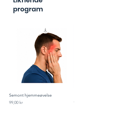
Liknende
program
Semont hjemmeøvelse
Styrketrening for løper
Pris
Pris
99,00 kr
99,00 kr