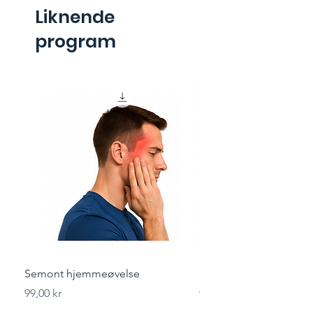
Liknende
program
Semont hjemmeøvelse
Styrketrening for løper
Pris
Pris
99,00 kr
99,00 kr