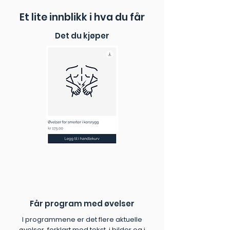
✓ Tydelige instruksjoner:
Enkle
Et lite innblikk i hva du får
instruksjonsvideoer og en PDF-
veileder gjør øvelsene lette å følge.
Det du kjøper
✓ Utviklet av eksperter:
Kvalitetssikret av fysioterapeuter.
✓ Umiddelbar tilgang:
Start
rehabiliteringen i dag, helt uten
ventetid.
Får program med øvelser
I programmene er det flere aktuelle
øvelser, forklart med tekst, i bilder og i