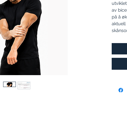
utvikle
av bice
på å øk
aktuel
skånso