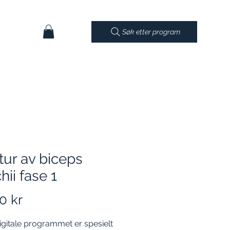
Søk etter program
ur av biceps
hii fase 1
Pris
0 kr
igitale programmet er spesielt