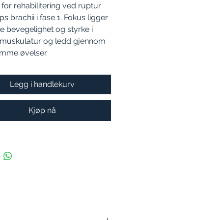
t for rehabilitering ved ruptur
ps brachii i fase 1. Fokus ligger
e bevegelighet og styrke i
l muskulatur og ledd gjennom
mme øvelser.
Legg i handlekurv
Kjøp nå