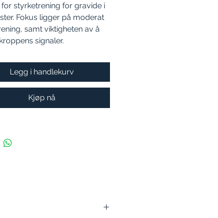
 for styrketrening for gravide i
ester. Fokus ligger på moderat
rening, samt viktigheten av å
l kroppens signaler.
Legg i handlekurv
Kjøp nå