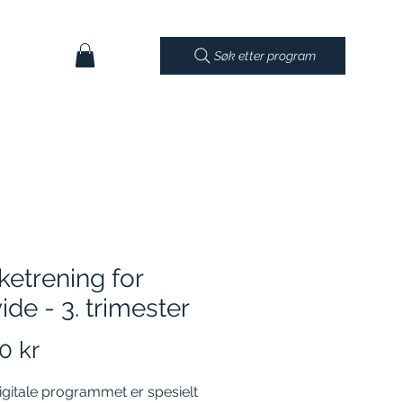
Søk etter program
ketrening for
ide - 3. trimester
Pris
0 kr
igitale programmet er spesielt