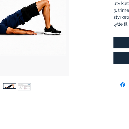
utviklet
3. trim
styrket
lytte ti