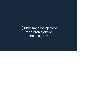
3.) Utfør øvelsene hjemme
med profesjonelle
instruksjoner
4.) Opplev fremgang med
regelmessig trening og
smertelindring