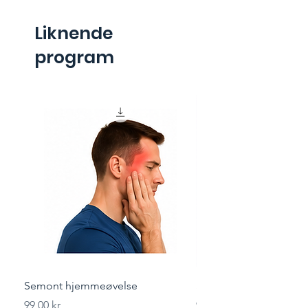
Liknende
program
Semont hjemmeøvelse
Styrketrening for løper
Pris
Pris
99,00 kr
99,00 kr