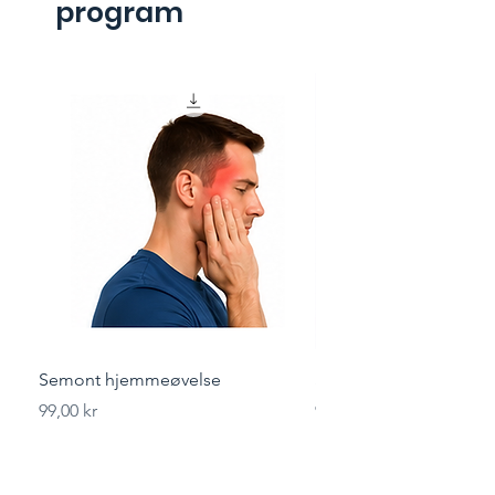
program
Semont hjemmeøvelse
Styrketrening for løper
Pris
Pris
99,00 kr
99,00 kr