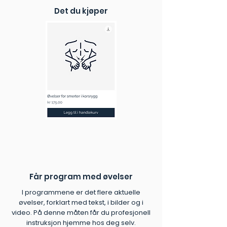
veileder gjør øvelsene lette å følge.
Det du kjøper
✓ Utviklet av eksperter:
Kvalitetssikret av fysioterapeuter.
✓ Umiddelbar tilgang:
Start
rehabiliteringen i dag, helt uten
ventetid.
Får program med øvelser
I programmene er det flere aktuelle
øvelser, forklart med tekst, i bilder og i
video. På denne måten får du profesjonell
instruksjon hjemme hos deg selv.