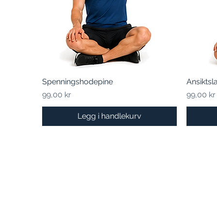
Spenningshodepine
Hurtigvisning
Ansikts
Pris
Pris
99,00 kr
99,00 kr
Legg i handlekurv