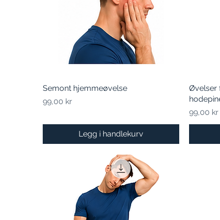
Semont hjemmeøvelse
Hurtigvisning
Øvelser 
hodepine
Pris
99,00 kr
Pris
99,00 kr
Legg i handlekurv