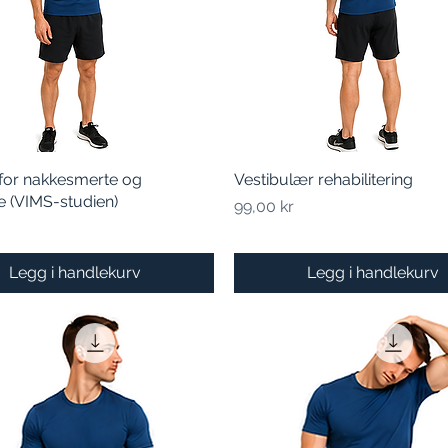
for nakkesmerte og
Hurtigvisning
Vestibulær rehabilitering
Hurtigvisning
 (VIMS-studien)
Pris
99,00 kr
Legg i handlekurv
Legg i handlekurv