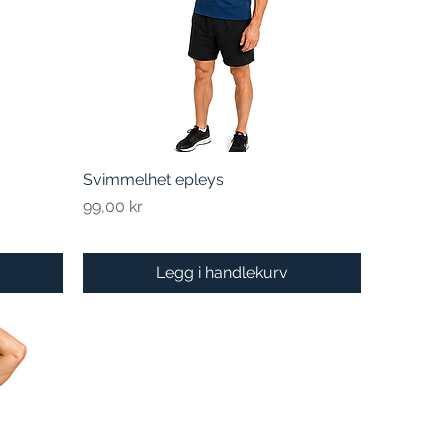
Svimmelhet epleys
Hurtigvisning
Pris
99,00 kr
Legg i handlekurv