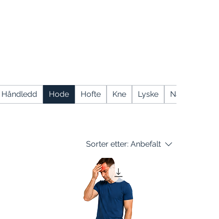
Håndledd
Hode
Hofte
Kne
Lyske
Nakke
Ryg
Sorter etter:
Anbefalt