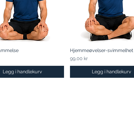
lammelse
Hurtigvisning
Hjemmeøvelser-svimmelhet
Hurtigvisning
Pris
99,00 kr
Legg i handlekurv
Legg i handlekurv