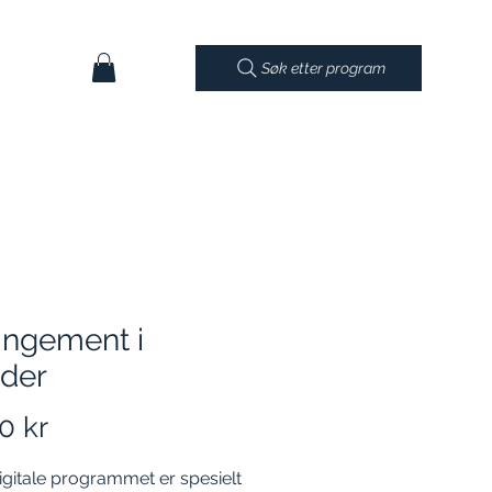
Søk etter program
ingement i
lder
Pris
0 kr
igitale programmet er spesielt