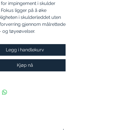
t for impingement i skulder
). Fokus ligger på å øke
igheten i skulderleddet uten
forverring gjennom målrettede
 og tøyeøvelser.
Legg i handlekurv
Kjøp nå