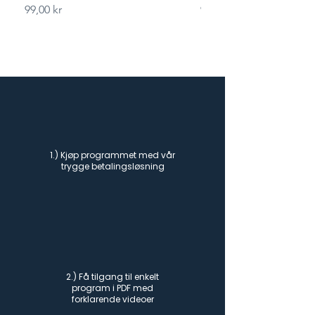
Pris
Pris
99,00 kr
99,00 kr
1.) Kjøp programmet med vår
trygge betalingsløsning
2.) Få tilgang til enkelt
program i PDF med
forklarende videoer