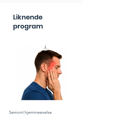
Liknende
program
Semont hjemmeøvelse
Styrketrening for løper