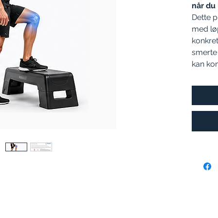
når du
Dette 
med løp
konkret
smerte 
kan kom