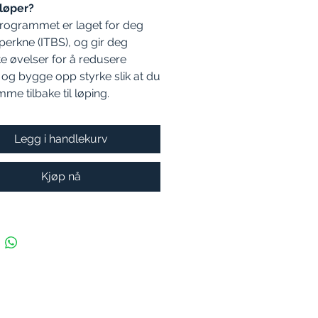
 løper?
programmet er laget for deg
erkne (ITBS), og gir deg
e øvelser for å redusere
og bygge opp styrke slik at du
me tilbake til løping.
Legg i handlekurv
Kjøp nå