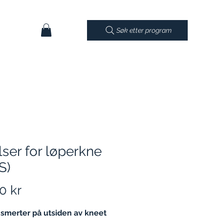
Søk etter program
ser for løperkne
S)
Pris
0 kr
 smerter på utsiden av kneet