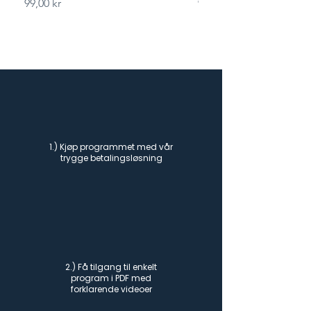
Pris
Pris
99,00 kr
99,00 kr
1.) Kjøp programmet med vår
trygge betalingsløsning
2.) Få tilgang til enkelt
program i PDF med
forklarende videoer