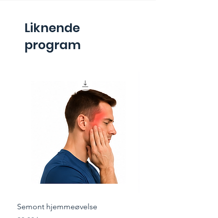
Liknende
program
Semont hjemmeøvelse
Styrketrening for løper