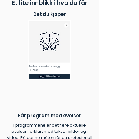
Et lite innblikk i hva du får
instruksjonsvideoer og en PDF-
veileder gjør øvelsene lette å følge.
Det du kjøper
✓ Utviklet av eksperter:
Kvalitetssikret av fysioterapeuter.
✓ Umiddelbar tilgang:
Start
rehabiliteringen i dag, helt uten
ventetid.
Får program med øvelser
I programmene er det flere aktuelle
øvelser, forklart med tekst, i bilder og i
video. På denne måten får du profesjonell