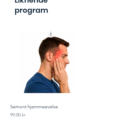
Liknende
program
Semont hjemmeøvelse
Styrketrening for løper
Pris
Pris
99,00 kr
99,00 kr