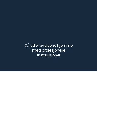
3.) Utfør øvelsene hjemme
med profesjonelle
instruksjoner
4.) Opplev fremgang med
regelmessig trening og
smertelindring