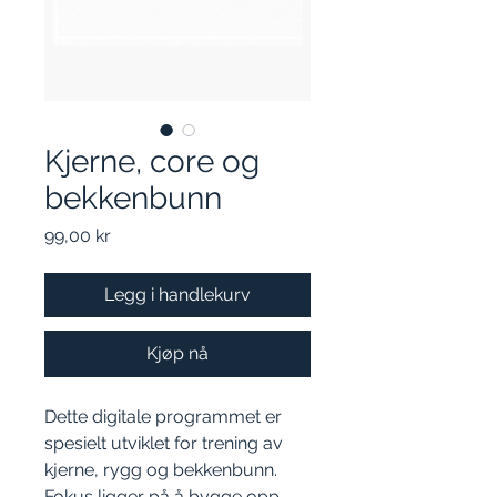
Kjerne, core og
bekkenbunn
Pris
99,00 kr
Legg i handlekurv
Kjøp nå
Dette digitale programmet er
spesielt utviklet for trening av
kjerne, rygg og bekkenbunn.
Fokus ligger på å bygge opp