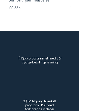
Semont hjemmeøvelse
Styrketrening for løper
Pris
Pris
99,00 kr
99,00 kr
1.) Kjøp programmet med vår
trygge betalingsløsning
2.) Få tilgang til enkelt
program i PDF med
forklarende videoer