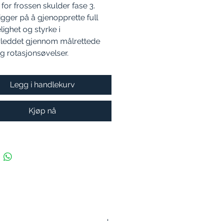
t for frossen skulder fase 3.
igger på å gjenopprette full
ighet og styrke i
rleddet gjennom målrettede
g rotasjonsøvelser.
Legg i handlekurv
Kjøp nå