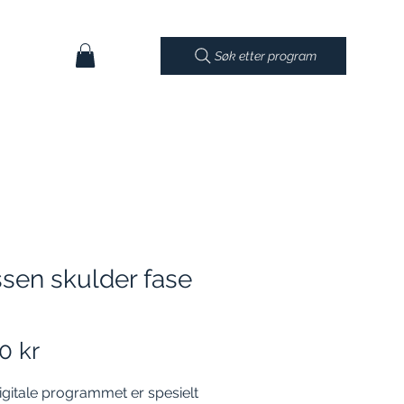
Søk etter program
sen skulder fase
Pris
0 kr
igitale programmet er spesielt