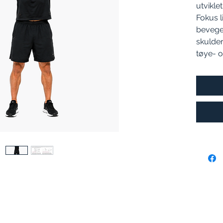
utvikle
Fokus l
bevegel
skulde
tøye- o