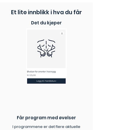
til å forbedre bevegeligheten og
Trenger faglig veiledning
ytterligere stivhet.
redusere smerte.
utarbeidet av fysioterapeuter.
✓ Tydelige instruksjoner:
Enkle
Et lite innblikk i hva du får
instruksjonsvideoer og en PDF-
veileder gjør øvelsene lette å følge.
Det du kjøper
✓ Utviklet av eksperter:
Kvalitetssikret av fysioterapeuter.
✓ Umiddelbar tilgang:
Start
rehabiliteringen i dag, helt uten
ventetid.
Får program med øvelser
I programmene er det flere aktuelle