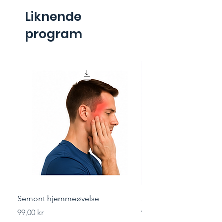
Liknende
program
Semont hjemmeøvelse
Styrketrening for løper
Pris
Pris
99,00 kr
99,00 kr