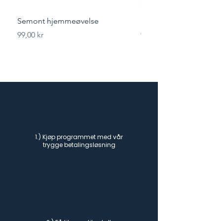
Semont hjemmeøvelse
Styrketrening for løper
Pris
Pris
99,00 kr
99,00 kr
1.) Kjøp programmet med vår
trygge betalingsløsning