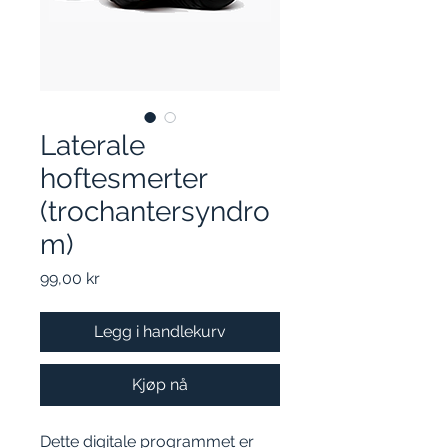
Laterale
hoftesmerter
(trochantersyndro
m)
Pris
99,00 kr
Legg i handlekurv
Kjøp nå
Dette digitale programmet er