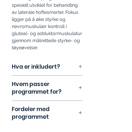
spesielt utviklet for behandling
av laterale hoftesmerter. Fokus
ligger på å øke styrke og
nevromuskulær kontroll i
gluteal- og adduktormuskulatur
gjennom målrettede styrke- og
tøyeøvelser.
Hva er inkludert?
Instruksjonsvideoer med trinnvis
Hvem passer
veiledning:
Tydelige
programmet for?
demonstrasjoner av øvelser
skreddersydd for deg som
opplever smerter i hoften.
Dette programmet er beregnet for
Fordeler med
Detaljert PDF-veileder:
En
deg som:
programmet
oversiktlig, nedlastbar guide med
Har laterale hoftesmerter
forklaringer og illustrasjoner for
(trochantersyndrom) eller plager
hver enkelt øvelse.
i piriformis og gluteus medius.
✓
Smertelindring:
Trygge og