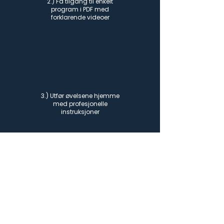
2.) Få tilgang til enkelt
program i PDF med
forklarende videoer
3.) Utfør øvelsene hjemme
med profesjonelle
instruksjoner
4.) Opplev fremgang med
regelmessig trening og
smertelindring