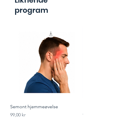
Liknende
program
Semont hjemmeøvelse
Styrketrening for løper
Pris
Pris
99,00 kr
99,00 kr