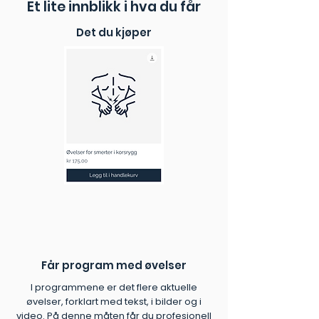
Et lite innblikk i hva du får
instruksjonsvideoer og en PDF-
veileder gjør øvelsene lette å følge.
Det du kjøper
✓ Utviklet av eksperter:
Kvalitetssikret av fysioterapeuter.
✓ Umiddelbar tilgang:
Start
rehabiliteringen i dag, helt uten
ventetid.
Får program med øvelser
I programmene er det flere aktuelle
øvelser, forklart med tekst, i bilder og i
video. På denne måten får du profesjonell